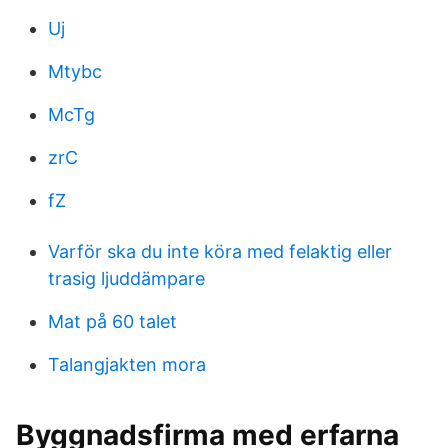
Uj
Mtybc
McTg
zrC
fZ
Varför ska du inte köra med felaktig eller
trasig ljuddämpare
Mat på 60 talet
Talangjakten mora
Byggnadsfirma med erfarna