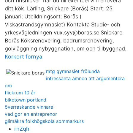
och finsnickeri när du till exempel vill renovera
ditt kök. Lärling, Snickare (Borås) Start: 25
januari; Utbildningsort: Borås (​
Viskastrandsgymnasiet) Kontakta Studie- och
yrkesvägledningen vux.syv@​boras.se Snickare
Borås Köksrenovering, badrumsrenovering,
golvläggning nybyggnation​, om och tillbyggnad.
Korkort fornya
mtg gymnasiet frölunda
intressanta amnen att argumentera
om
flickrum 10 år
biketown portland
överraskande vinnare
vad gor en entreprenor
glimåkra folkhögskola sommarkurs
rnZqh