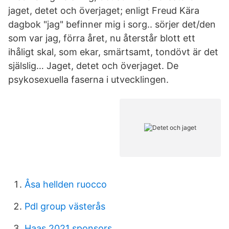
jaget, detet och överjaget; enligt Freud Kära
dagbok "jag" befinner mig i sorg.. sörjer det/den
som var jag, förra året, nu återstår blott ett
ihåligt skal, som ekar, smärtsamt, tondövt är det
själslig… Jaget, detet och överjaget. De
psykosexuella faserna i utvecklingen.
Åsa hellden ruocco
Pdl group västerås
Haas 2021 sponsors