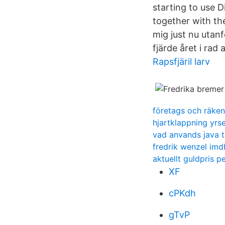
starting to use
together with the
mig just nu utan
fjärde året i rad
Rapsfjäril larv
företags och räke
hjartklappning yrse
vad anvands java ti
fredrik wenzel imd
aktuellt guldpris p
XF
cPKdh
gTvP