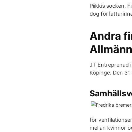
Piikkis socken, 
dog författarinn
Andra fi
Allmänn
JT Entreprenad i
Köpinge. Den 31 
Samhällsv
för ventilations
mellan kvinnor o