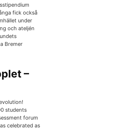
nsstipendium
ånga fick också
amhället under
ing och ateljén
bundets
ika Bremer
plet –
evolution!
00 students
ssessment forum
was celebrated as