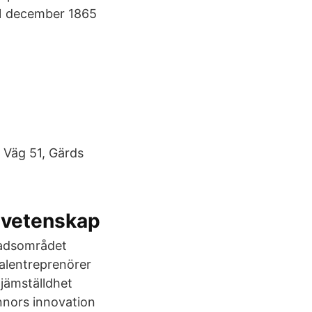
 31 december 1865
 Väg 51, Gärds
svetenskap
tadsområdet
talentreprenörer
jämställdhet
nnors innovation