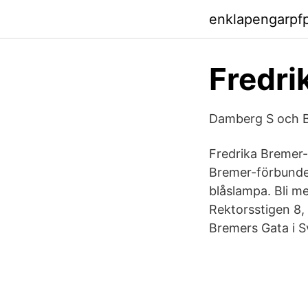
enklapengarpf
Fredri
Damberg S och Ba
Fredrika Bremer-f
Bremer-förbundet
blåslampa. Bli m
Rektorsstigen 8,
Bremers Gata i S