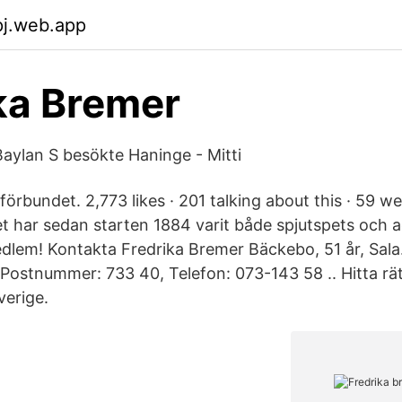
pj.web.app
ka Bremer
ylan S besökte Haninge - Mitti
örbundet. 2,773 likes · 201 talking about this · 59 we
 har sedan starten 1884 varit både spjutspets och 
edlem! Kontakta Fredrika Bremer Bäckebo, 51 år, Sala
 Postnummer: 733 40, Telefon: 073-143 58 .. Hitta rät
verige.