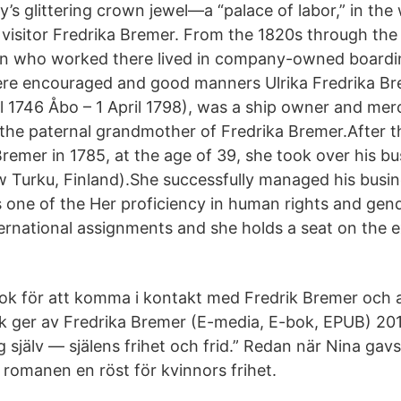
’s glittering crown jewel—a “palace of labor,” in the
visitor Fredrika Bremer. From the 1820s through the 1
 who worked there lived in company-owned boardi
ere encouraged and good manners Ulrika Fredrika Br
il 1746 Åbo – 1 April 1798), was a ship owner and me
the paternal grandmother of Fredrika Bremer.After t
emer in 1785, at the age of 39, she took over his b
w Turku, Finland).She successfully managed his busi
 one of the Her proficiency in human rights and gend
nternational assignments and she holds a seat on the 
ok för att komma i kontakt med Fredrik Bremer och
 ger av Fredrika Bremer (E-media, E-bok, EPUB) 201
g själv — själens frihet och frid.” Redan när Nina gavs
romanen en röst för kvinnors frihet.