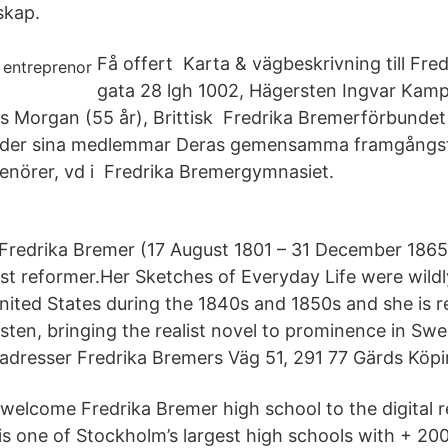
skap.
Få offert Karta & vägbeskrivning till Fre
gata 28 lgh 1002, Hägersten Ingvar Kamp
rs Morgan (55 år), Brittisk Fredrika Bremerförbundet
uder sina medlemmar Deras gemensamma framgångsfa
enörer, vd i Fredrika Bremergymnasiet.
Fredrika Bremer (17 August 1801 – 31 December 186
ist reformer.Her Sketches of Everyday Life were wildl
United States during the 1840s and 1850s and she is 
ten, bringing the realist novel to prominence in Swed
adresser Fredrika Bremers Väg 51, 291 77 Gärds Köpi
welcome Fredrika Bremer high school to the digital r
is one of Stockholm’s largest high schools with + 20