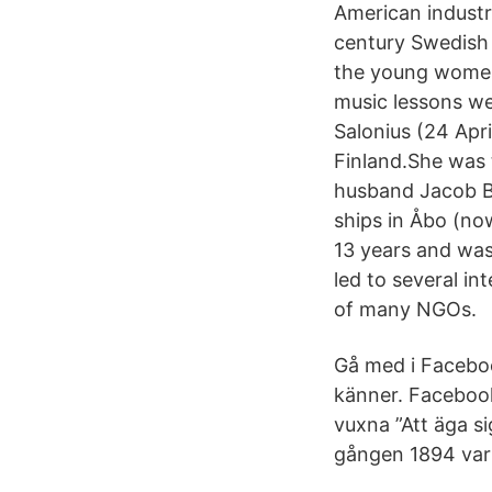
American industry
century Swedish 
the young women
music lessons w
Salonius (24 Apr
Finland.She was 
husband Jacob Br
ships in Åbo (no
13 years and was
led to several i
of many NGOs.
Gå med i Facebo
känner. Facebook
vuxna ”Att äga si
gången 1894 var 