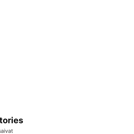
tories
saivat