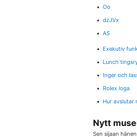
Oo
dzJVx
AS
Exekutiv funk
Lunch tingsr
Inger och la
Rolex loga
Hur avslutar
Nytt museu
Sen sijaan hänen