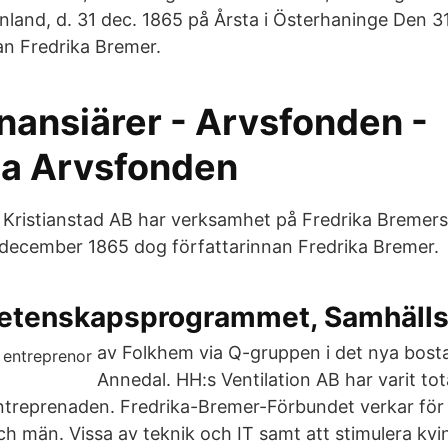
Finland, d. 31 dec. 1865 på Årsta i Österhaninge Den
an Fredrika Bremer.
nansiärer - Arvsfonden -
a Arvsfonden
 Kristianstad AB har verksamhet på Fredrika Bremers
december 1865 dog författarinnan Fredrika Bremer.
etenskapsprogrammet, Samhäll
av Folkhem via Q-gruppen i det nya bos
Annedal. HH:s Ventilation AB har varit to
entreprenaden. Fredrika-Bremer-Förbundet verkar för 
ch män. Vissa av teknik och IT samt att stimulera kvi