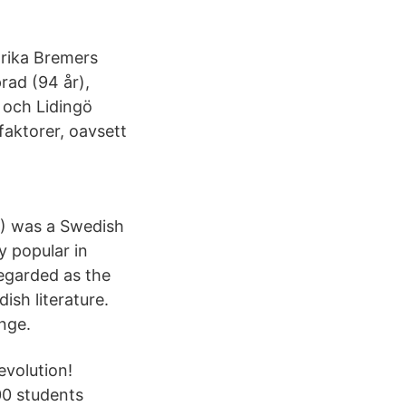
drika Bremers
rad (94 år),
 och Lidingö
ktorer, oavsett
5) was a Swedish
y popular in
regarded as the
ish literature.
nge.
evolution!
00 students