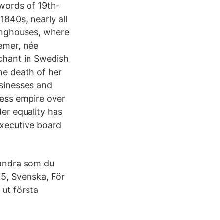
 words of 19th-
840s, nearly all
nghouses, where
emer, née
rchant in Swedish
he death of her
usinesses and
ness empire over
er equality has
executive board
 andra som du
5, Svenska, För
 ut första