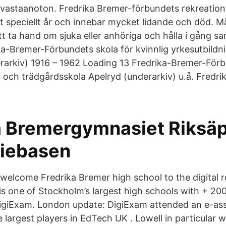
n vastaanoton. Fredrika Bremer-förbundets rekreatio
t speciellt år och innebar mycket lidande och död. M
tt ta hand om sjuka eller anhöriga och hålla i gång s
ka-Bremer-Förbundets skola för kvinnlig yrkesutbildn
derarkiv) 1916 – 1962 Loading 13 Fredrika-Bremer-För
- och trädgårdsskola Apelryd (underarkiv) u.å. Fredr
a Bremergymnasiet Riksäp
iebasen
welcome Fredrika Bremer high school to the digital r
is one of Stockholm’s largest high schools with + 20
 DigiExam. London update: DigiExam attended an e-a
 largest players in EdTech UK . Lowell in particular 