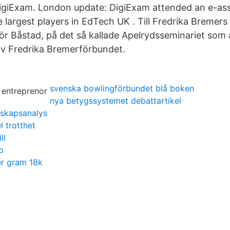
 DigiExam. London update: DigiExam attended an e-a
 largest players in EdTech UK . Till Fredrika Bremers
för Båstad, på det så kallade Apelrydsseminariet som 
 av Fredrika Bremerförbundet.
svenska bowlingförbundet blå boken
nya betygssystemet debattartikel
nskapsanalys
l trotthet
ll
b
er gram 18k