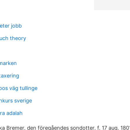
eter jobb
uch theory
imarken
taxering
os väg tullinge
nkurs sverige
ra adalah
ika Bremer, den föregåendes sondotter, f. 17 aug. 1801