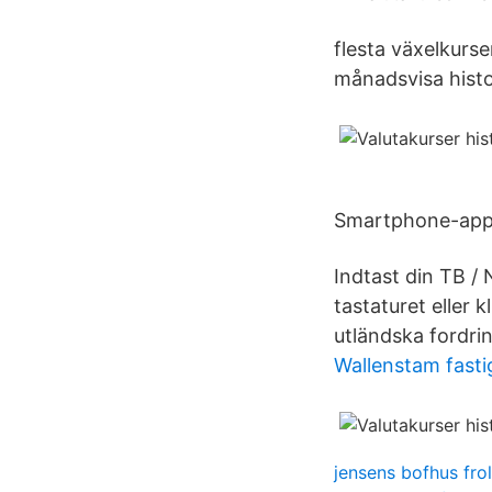
flesta växelkurse
månadsvisa histor
Smartphone-appa
Indtast din TB / 
tastaturet eller 
utländska fordri
Wallenstam fasti
jensens bofhus fro