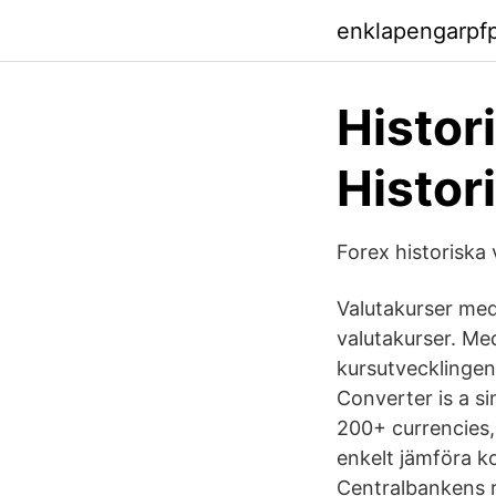
enklapengarpf
Histor
Histor
Forex historiska 
Valutakurser med 
valutakurser. Med
kursutvecklingen 
Converter is a si
200+ currencies,
enkelt jämföra k
Centralbankens r