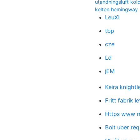
utandningsluft kol
kelten hemingway
LeuXI
tbp
cze
Ld
jEM
Keira knight
Fritt fabrik l
Https www m
Bolt uber req