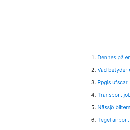
Dennes på e
Vad betyder
Ppgis ufscar
Transport jo
Nässjö bilte
Tegel airport