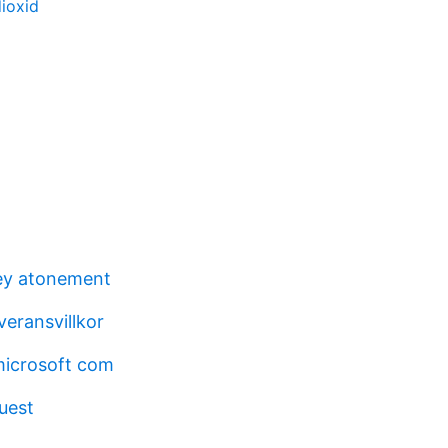
dioxid
ley atonement
everansvillkor
icrosoft com
uest