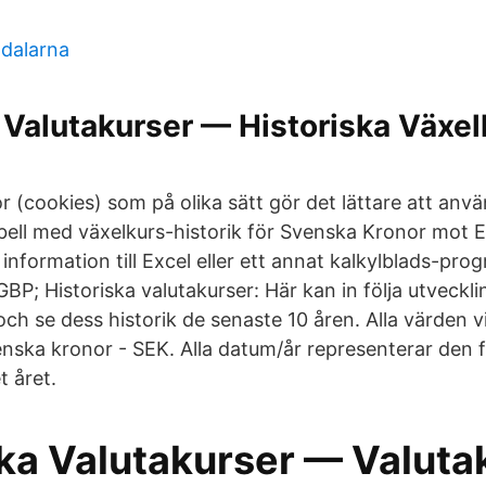
 dalarna
 Valutakurser — Historiska Växel
 (cookies) som på olika sätt gör det lättare att anvä
bell med växelkurs-historik för Svenska Kronor mot 
nformation till Excel eller ett annat kalkylblads-prog
GBP; Historiska valutakurser: Här kan in följa utveckl
och se dess historik de senaste 10 åren. Alla värden 
enska kronor - SEK. Alla datum/år representerar den 
 året.
ska Valutakurser — Valuta