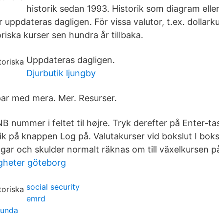
historik sedan 1993. Historik som diagram eller
r uppdateras dagligen. För vissa valutor, t.ex. dollark
iska kurser sen hundra år tillbaka.
Uppdateras dagligen.
Djurbutik ljungby
r med mera. Mer. Resurser.
NB nummer i feltet til højre. Tryk derefter på Enter-t
klik på knappen Log på. Valutakurser vid bokslut I boks
ngar och skulder normalt räknas om till växelkursen 
gheter göteborg
social security
emrd
lunda