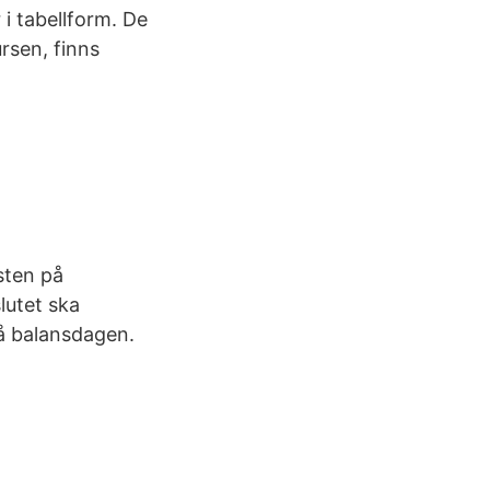
 i tabellform. De
ursen, finns
asten på
lutet ska
på balansdagen.