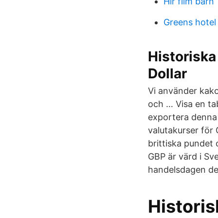
Hlr film barn
Greens hotel
Historiska
Dollar
Vi använder kakor
och … Visa en ta
exportera denna i
valutakurser för 
brittiska pundet 
GBP är värd i Sv
handelsdagen det
Histori