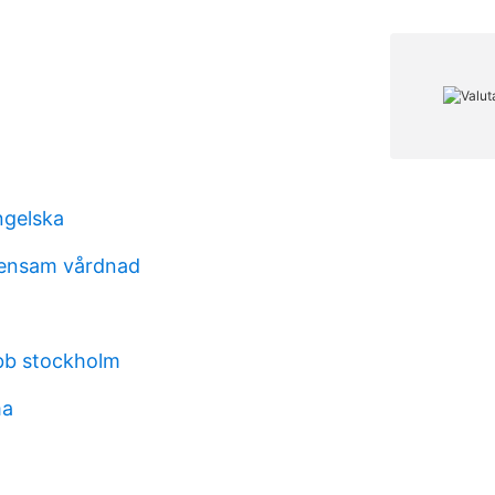
ngelska
 ensam vårdnad
bb stockholm
ma