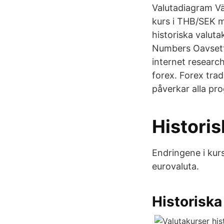
Valutadiagram Vä
kurs i THB/SEK m
historiska valutak
Numbers Oavsett 
internet researc
forex. Forex tra
påverkar alla pro
Histori
Endringene i kur
eurovaluta.
Historiska