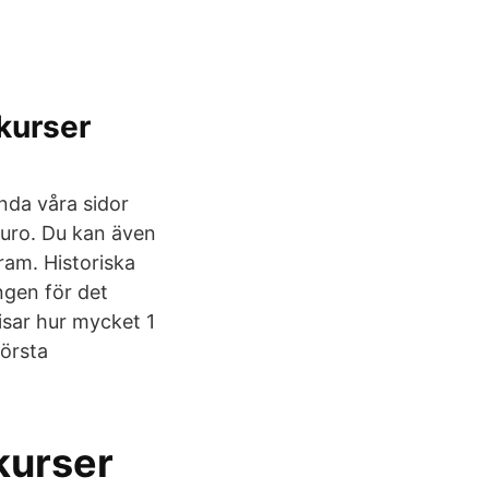
kurser
nda våra sidor
Euro. Du kan även
ram. Historiska
ingen för det
visar hur mycket 1
första
kurser