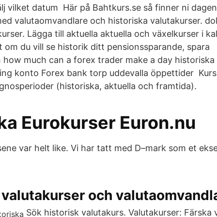
lj vilket datum Här på Bahtkurs.se så finner ni dag
ed valutaomvandlare och historiska valutakurser. dol
urser. Lägga till aktuella aktuella och växelkurser i kal
om du vill se historik ditt pensionssparande, spar
h how much can a forex trader make a day historiska 
ding konto Forex bank torp uddevalla öppettider Kur
gnosperioder (historiska, aktuella och framtida).
ska Eurokurser Euron.nu
sene var helt like. Vi har tatt med D–mark som et ek
 valutakurser och valutaomvandl
Sök historisk valutakurs. Valutakurser: Färska