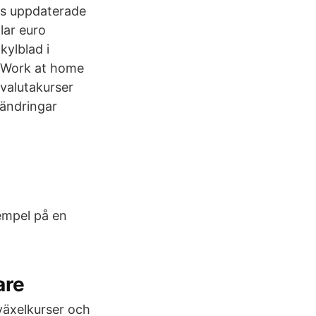
ens uppdaterade
lar euro
kylblad i
a Work at home
valutakurser
sändringar
sempel på en
are
 växelkurser och