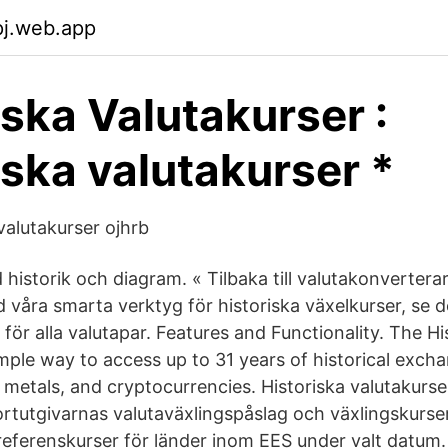
pj.web.app
iska Valutakurser :
iska valutakurser *
valutakurser ojhrb
historik och diagram. « Tilbaka till valutakonverterar
 våra smarta verktyg för historiska växelkurser, se d
för alla valutapar. Features and Functionality. The Hi
mple way to access up to 31 years of historical excha
 metals, and cryptocurrencies. Historiska valutakurse
ortutgivarnas valutaväxlingspåslag och växlingskurs
eferenskurser för länder inom EES under valt datum.